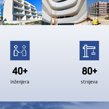
40+
80+
inženjera
strojeva