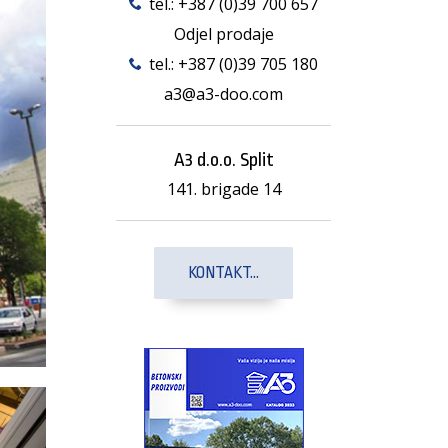
tel.:
+387 (0)39 700 657
Odjel prodaje
tel.:
+387 (0)39 705 180
a3@a3-doo.com
A3 d.o.o. Split
141. brigade 14
KONTAKT...