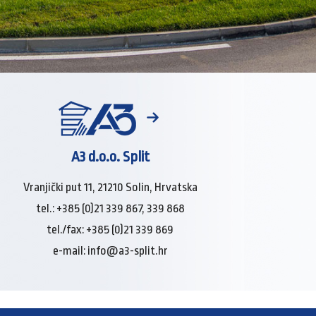
A3 d.o.o. Split
Vranjički put 11, 21210 Solin, Hrvatska
tel.: +385 (0)21 339 867, 339 868
tel./fax: +385 (0)21 339 869
e-mail:
info@a3-split.hr