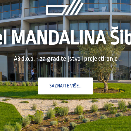
el MANDALINA Šib
A3 d.o.o. - za graditeljstvo i projektiranje
SAZNAJTE VIŠE...