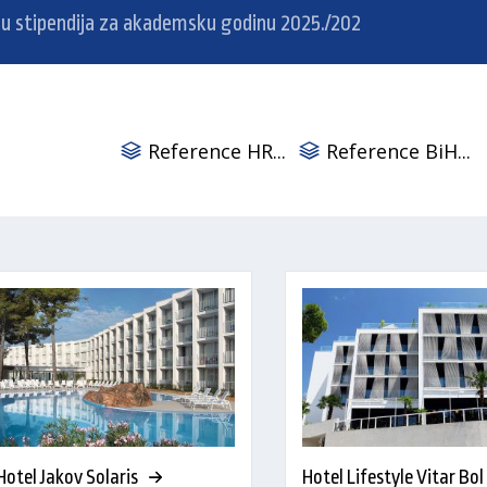
dija za akademsku godinu 2025./2026.
Natječaj za posao –
Reference HR...
Reference BiH...
Hotel Jakov Solaris
Hotel Lifestyle Vitar Bol