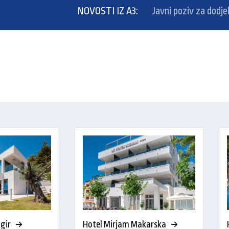
NOVOSTI IZ A3:
Javni poziv za dodjelu stipen
gir
Hotel Mirjam Makarska