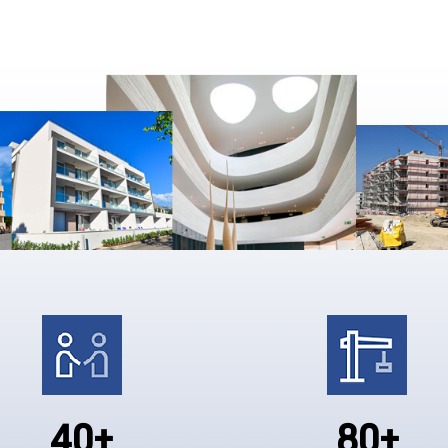
40+
80+