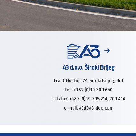
A3 d.o.o. Široki Brijeg
Fra D. Buntića 74, Široki Brijeg, BiH
tel.: +387 (0)39 700 650
tel./fax: +387 (0)39 705 214, 703 414
e-mail:
a3@a3-doo.com