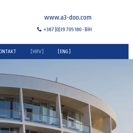
www.a3-doo.com
+387 (0)39 705 180 • BiH
ONTAKT
[ HRV ]
[ ENG ]